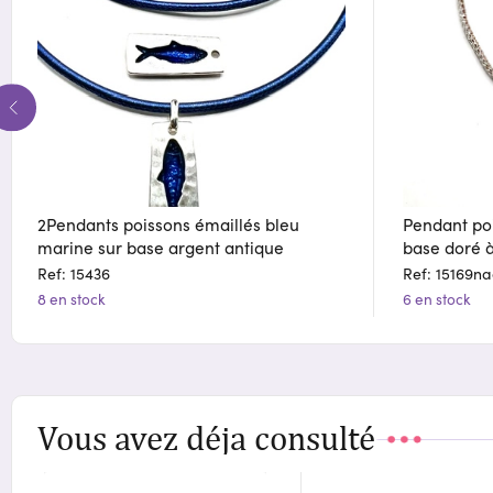
2Pendants poissons émaillés bleu
Pendant poi
marine sur base argent antique
base doré à 
Ref: 15436
Ref: 15169na
8 en stock
6 en stock
Vous avez déja consulté