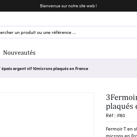
Bienvenue sur notre site web !
Bienvenue sur notre site web !
Nouveautés
T épais argent vif 10microns plaqués en France
3Fermoir s T épais argent vif 10microns
plaqués 
Réf : if80
Fermoir T en s
microns en Fr