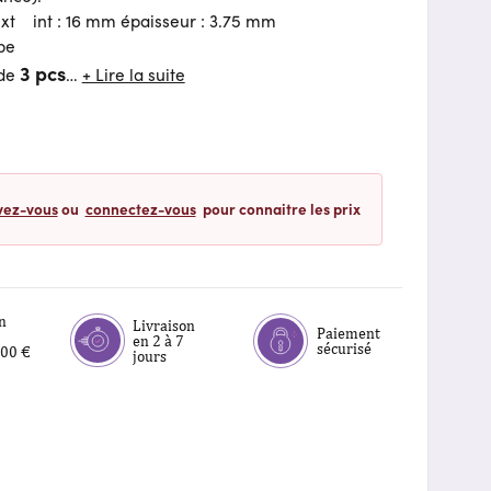
xt int : 16 mm épaisseur : 3.75 mm
pe
3 pcs
 de
…
+ Lire la suite
vez-vous
ou
connectez-vous
pour connaitre les prix
n
Livraison
Paiement
en 2 à 7
sécurisé
,00 €
jours