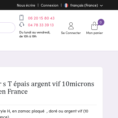
Nous écrire
Connexion
français (France)
06 20 15 80 43
0
04 78 33 39 13
Du lundi au vendredi,
Se Connecter
Mon panier
de 10h à 19h
en France
tyle H, en zamac plaqué , doré ou argent vif (10
ance).