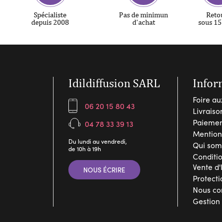
Spécialiste
Pas de minimun
Reto
depuis 2008
d'achat
sous 15
Idildiffusion SARL
Infor
Foire au
06 20 15 80 43
Livraiso
Paiemen
04 78 33 39 13
Mention
Du lundi au vendredi,
Qui som
de 10h à 19h
Conditi
Vente d'
NOUS ÉCRIRE
Protect
Nous co
Gestion