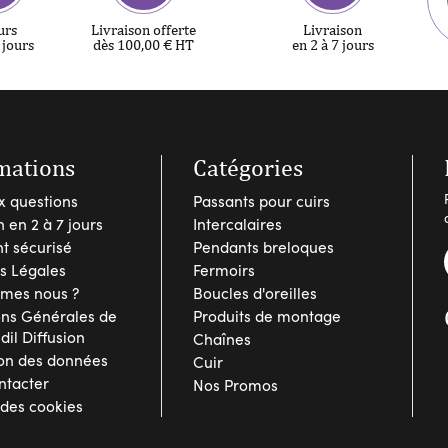
urs
Livraison offerte
Livraison
 jours
dès 100,00 € HT
en 2 à 7 jours
mations
Catégories
x questions
Passants pour cuirs
n en 2 à 7 jours
Intercalaires
t sécurisé
Pendants breloques
s Légales
Fermoirs
mes nous ?
Boucles d'oreilles
ons Générales de
Produits de montage
Idil Diffusion
Chaînes
ion des données
Cuir
ntacter
Nos Promos
 des cookies