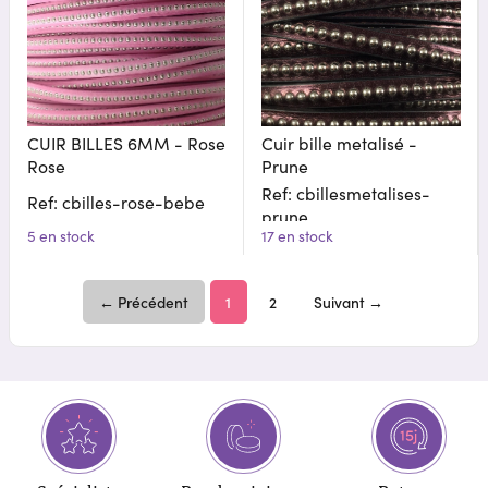
CUIR BILLES 6MM - Rose
Cuir bille metalisé -
Rose
Prune
Ref: cbillesmetalises-
Ref: cbilles-rose-bebe
prune
5 en stock
17 en stock
← Précédent
1
2
Suivant →