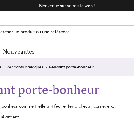
Bienvenue sur notre site web !
Bienvenue sur notre site web !
Nouveautés
s
Pendants breloques
Pendant porte-bonheur
ant porte-bonheur
bonheur comme trefle à 4 feuille, fer à cheval, corne, etc...
ué argent.