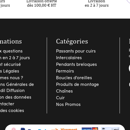
urs
Livraison offerte
Livraison
 jours
dès 100,00 € HT
en 2 à 7 jours
mations
Catégories
x questions
Passants pour cuirs
n en 2 à 7 jours
Intercalaires
t sécurisé
Pendants breloques
s Légales
Fermoirs
mes nous ?
Boucles d'oreilles
ons Générales de
Produits de montage
Idil Diffusion
Chaînes
ion des données
Cuir
ntacter
Nos Promos
 des cookies