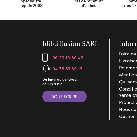
Spécialiste
Pas de minimun
Reto
depuis 2008
d'achat
sous 15
Idildiffusion SARL
Infor
Foire au
06 20 15 80 43
Livraiso
Paiemen
04 78 33 39 13
Mention
Du lundi au vendredi,
Qui som
de 10h à 19h
Conditi
Vente d'
NOUS ÉCRIRE
Protect
Nous co
Gestion