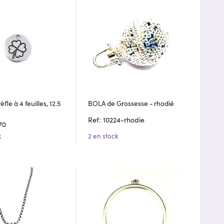
fle à 4 feuilles, 12.5
BOLA de Grossesse - rhodié
Ref: 10224-rhodie
70
k
2 en stock