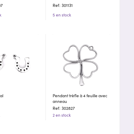
07
Ref: 301131
k
5 en stock
al
Pendant trèfle à 4 feuille avec
anneau
Ref: 302827
k
2 en stock