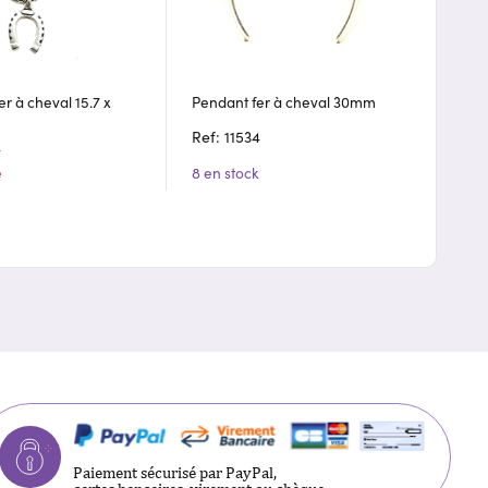
r à cheval 15.7 x
Pendant fer à cheval 30mm
Ref: 11534
4
e
8 en stock
Paiement sécurisé par PayPal,
cartes bancaires, virement ou chèque