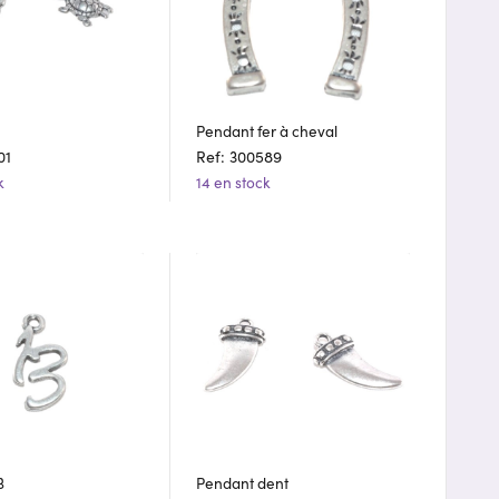
Pendant fer à cheval
01
Ref: 300589
k
14 en stock
3
Pendant dent