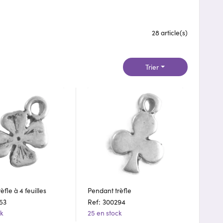
28 article(s)
Trier
èfle à 4 feuilles
Pendant trèfle
53
Ref: 300294
ck
25 en stock