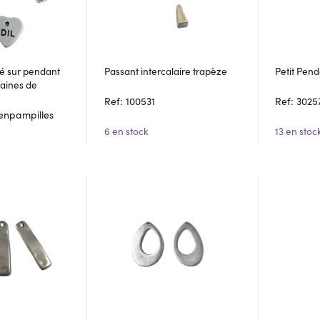
vé sur pendant
Passant intercalaire trapèze
Petit Pend
aines de
Ref: 100531
Ref: 3025
oenpampilles
6 en stock
13 en stoc