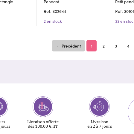
ctangle
Pendant
Petit pend
Ref: 302644
Ref: 3010
2 en stock
33 en stoc
← Précédent
1
2
3
4
urs
Livraison offerte
Livraison
 jours
dès 100,00 € HT
en 2 à 7 jours