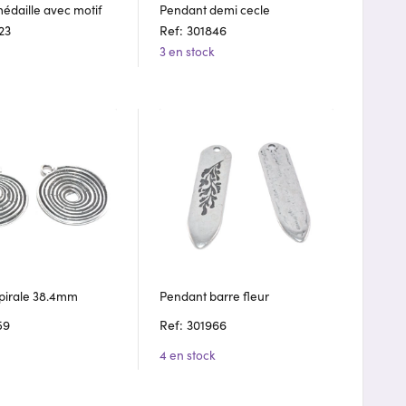
édaille avec motif
Pendant demi cecle
23
Ref: 301846
3 en stock
pirale 38.4mm
Pendant barre fleur
59
Ref: 301966
4 en stock