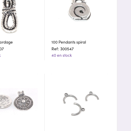
cordage
100 Pendants spiral
07
Ref: 300547
k
40 en stock