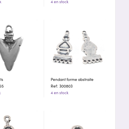
k
4 en stock
ts
Pendant forme abstraite
55
Ref: 300803
k
4 en stock