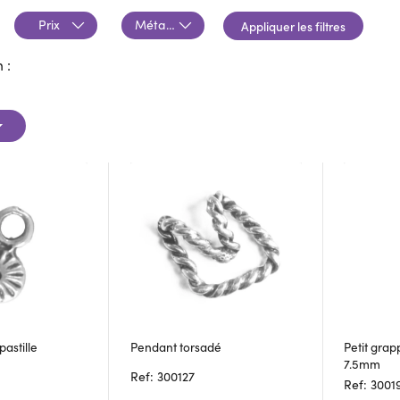
Prix
Métaux
Appliquer les filtres
 :
pastille
Pendant torsadé
Petit grap
7.5mm
Ref: 300127
Ref: 3001