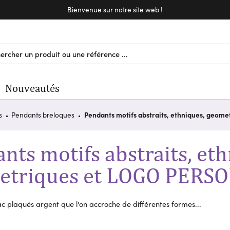
Bienvenue sur notre site web !
Bienvenue sur notre site web !
Nouveautés
s
Pendants breloques
Pendants motifs abstraits, ethniques, geo
nts motifs abstraits, eth
etriques et LOGO PERS
c plaqués argent que l'on accroche de différentes formes...