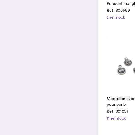
Pendant triang
Ref: 300599
2 en stock
Medaillon ave
pour perle
Ref: 301851
11 en stock