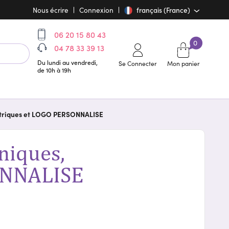
Nous écrire
Connexion
français (France)
06 20 15 80 43
0
04 78 33 39 13
Du lundi au vendredi,
Se Connecter
Mon panier
de 10h à 19h
metriques et LOGO PERSONNALISE
niques,
ONNALISE