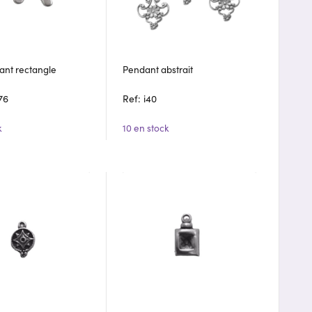
ant rectangle
Pendant abstrait
76
Ref: i40
k
10 en stock