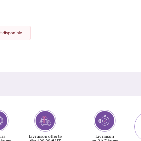
 disponible .
urs
Livraison offerte
Livraison
 jours
dès 100,00 € HT
en 2 à 7 jours