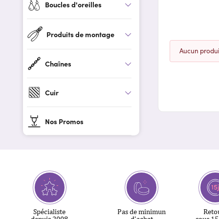
Boucles d'oreilles
Produits de montage
Aucun produit
Chaînes
Cuir
Nos Promos
Spécialiste
Pas de minimun
Reto
depuis 2008
d'achat
sous 15