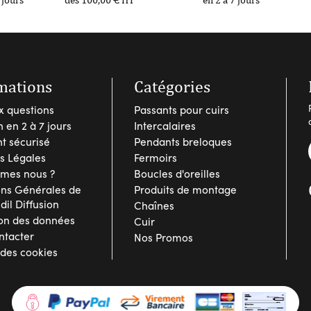
mations
Catégories
x questions
Passants pour cuirs
n en 2 à 7 jours
Intercalaires
t sécurisé
Pendants breloques
s Légales
Fermoirs
mes nous ?
Boucles d'oreilles
ons Générales de
Produits de montage
Idil Diffusion
Chaînes
ion des données
Cuir
ntacter
Nos Promos
 des cookies