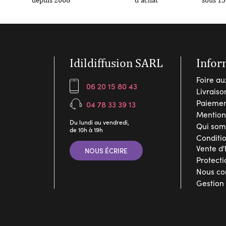
Idildiffusion SARL
Infor
Foire au
06 20 15 80 43
Livraiso
Paiemen
04 78 33 39 13
Mention
Du lundi au vendredi,
Qui som
de 10h à 19h
Conditi
Vente d'
NOUS ÉCRIRE
Protect
Nous co
Gestion